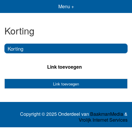
Menu +
Korting
Korting
Link toevoegen
Link toevoegen
Copyright © 2025 Onderdeel van
BaakmanMedia
&
Vrolijk Internet Services